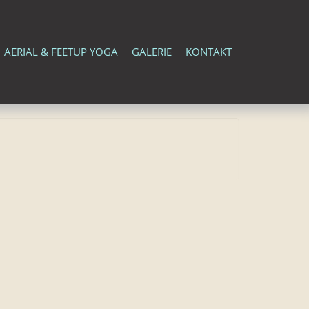
AERIAL & FEETUP YOGA
GALERIE
KONTAKT