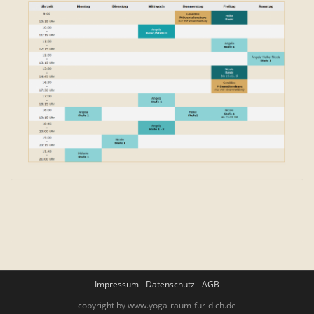
Impressum
-
Datenschutz
-
AGB
copyright by www.yoga-raum-für-dich.de